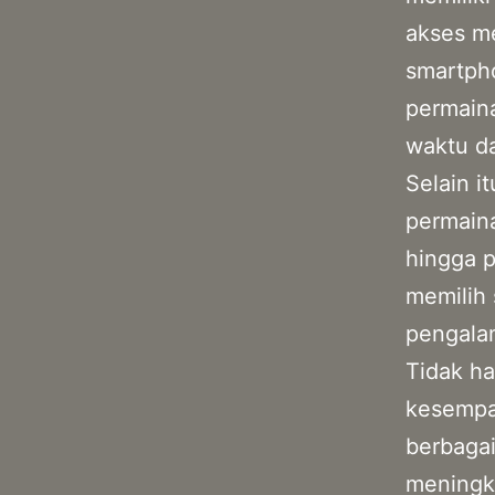
akses me
smartph
permaina
waktu da
Selain i
permaina
hingga 
memilih
pengala
Tidak ha
kesempa
berbagai
meningka