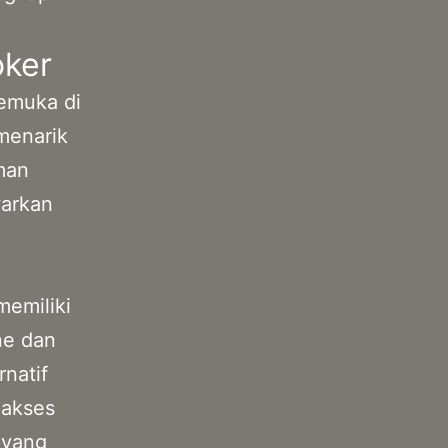
oker
kemuka di
menarik
man
arkan
memiliki
ne dan
natif
gakses
 yang