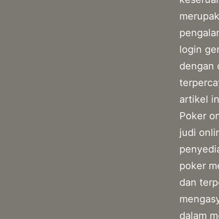
merupak
pengalam
login ge
dengan 
terperca
artikel in
Poker on
judi onl
penyedi
poker me
dan ter
mengasyi
dalam m