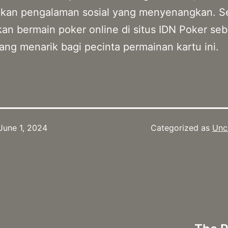
kan pengalaman sosial yang menyenangkan. S
an bermain poker online di situs IDN Poker seb
yang menarik bagi pecinta permainan kartu ini.
June 1, 2024
Categorized as
Unc